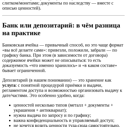
слитком/монетами; документы по наследству — вместе с
описью ценностей).
Банк или депозитарий: в чём разница
на практике
Банковская ячейка — привычный способ, но это чаще формат
«вы всё делаете сами»: привезли, положили, забрали — по
графику банка. При этом (в зависимости от договора)
содержимое ячейки может не описываться: то есть
доказуемость «что именно хранилось» и «в каком составе»
бывает ограниченной.
Депозитарий (в нашем понимании) — это хранение как
услуга
: с понятной процедурой приёмки и выдачи,
регламентом доступа и возможностью организовать выдачу к
дате/частями. Это особенно удобно, когда:
ценностей несколько типов (металл + документы +
украшения + антиквариат);
нужна выдача по запросу и по графику;
важна конфиденциальность и управляемый доступ;
не хочется возить ценности туда-сюда самостоятельно.