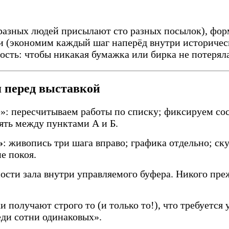
 разных людей присылают сто разных посылок), фор
 (экономим каждый шаг наперёд внутри историческ
сть: чтобы никакая бумажка или бирка не потерял
я перед выставкой
е»: пересчитываем работы по списку; фиксируем со
ять между пунктами А и Б.
»
: живопись три шага вправо; графика отдельно; с
е покоя.
ности зала внутри управляемого буфера. Никого пр
 получают строго то (и только то!), что требуется 
еди сотни одинаковых».