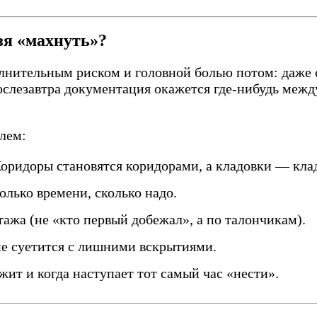
зя «махнуть»?
лнительным риском и головной болью потом: даже е
послезавтра документация окажется где-нибудь межд
лем:
оридоры становятся коридорами, а кладовки — кла
олько времени, сколько надо.
ажа (не «кто первый добежал», а по талончикам).
не суетится с лишними вскрытиями.
жит и когда наступает тот самый час «нести».