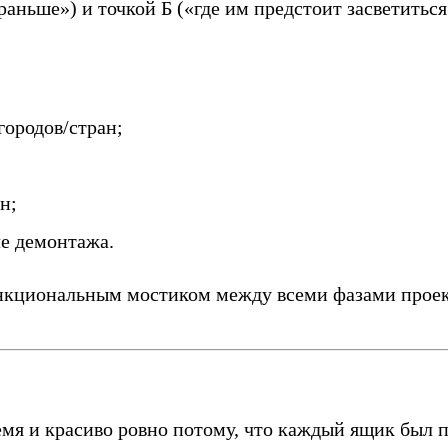
аньше») и точкой Б («где им предстоит засветиться
городов/стран;
н;
ле демонтажа.
нкциональным мостиком между всеми фазами проект
мя и красиво ровно потому, что каждый ящик был пр