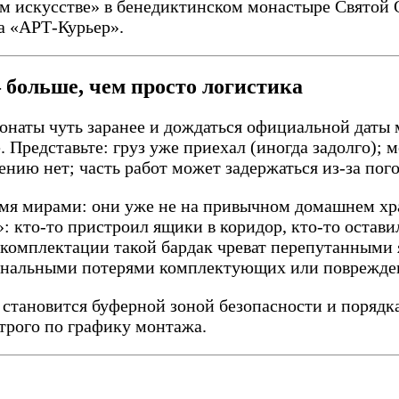
ом искусстве» в бенедиктинском монастыре Святой
да «АРТ-Курьер».
 больше, чем просто логистика
понаты чуть заранее и дождаться официальной даты
. Представьте: груз уже приехал (иногда задолго); 
щению нет; часть работ может задержаться из-за по
умя мирами: они уже не на привычном домашнем хр
»: кто-то пристроил ящики в коридор, кто-то остав
й комплектации такой бардак чреват перепутанным
банальными потерями комплектующих или поврежде
становится буферной зоной безопасности и порядк
строго по графику монтажа.